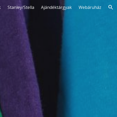
k
Stanley/Stella
Ajándéktárgyak
Webáruház
ion